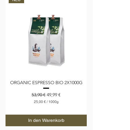
ORGANIC ESPRESSO BIO 2X1000G
Standardpreis
Sale-Preis
53,90 €
49,99 €
25,00 €
/
1000g
2
5
,
In den Warenkorb
0
0