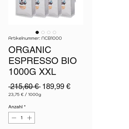
Artikelnummer: NCB1000
ORGANIC
ESPRESSO BIO
1000G XXL
Standardpreis
Sale-
 215,60 € 
189,99 €
Preis
23,75 €
/
1000g
23,75 €
pro
Anzahl
*
1000
Gramm