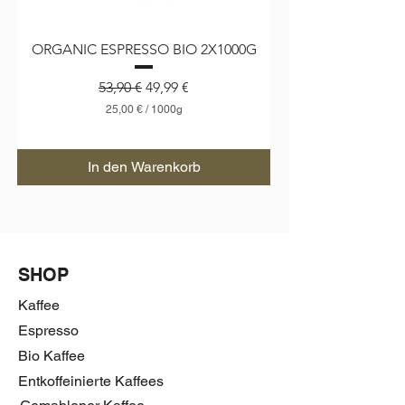
ORGANIC ESPRESSO BIO 2X1000G
Standardpreis
Sale-Preis
53,90 €
49,99 €
25,00 €
/
1000g
2
5
,
In den Warenkorb
0
0
€
p
r
o
1
SHOP
0
0
Kaffee
0
G
Espresso
r
Bio Kaffee
a
m
Entkoffeinierte Kaffees
m