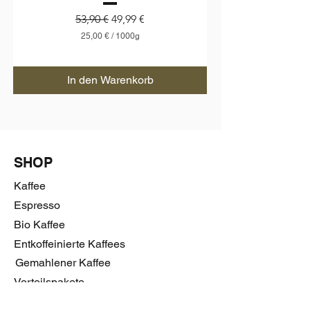
Standardpreis
Sale-Preis
53,90 €
49,99 €
25,00 €
/
1000g
2
5
,
In den Warenkorb
0
0
€
p
r
o
1
SHOP
0
0
Kaffee
0
G
Espresso
r
Bio Kaffee
a
m
Entkoffeinierte Kaffees
m
Gemahlener Kaffee
Vorteilspakete
Kaffeezubehör